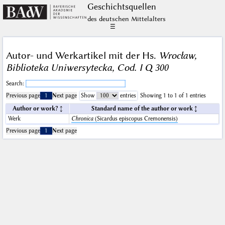
Geschichts­quellen
des deutschen Mittelalters
☰
Autor- und Werkartikel mit der Hs.
Wrocław,
Biblioteka Uniwersytecka, Cod. I Q 300
Search:
Previous page
1
Next page
Show
entries
Showing 1 to 1 of 1 entries
Author or work?
Standard name of the author or work
Werk
Chronica
(Sicardus episcopus Cremonensis)
Previous page
1
Next page