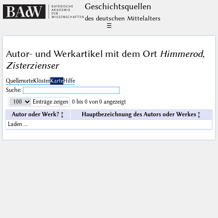
Geschichts­quellen
des deutschen Mittelalters
☰
Autor- und Werkartikel mit dem Ort
Himmerod,
Zisterzienser
Quellenorte
Klöster
Karte
Hilfe
Suche:
Einträge zeigen
0 bis 0 von 0 angezeigt
Autor oder Werk?
Hauptbezeichnung des Autors oder Werkes
Laden …