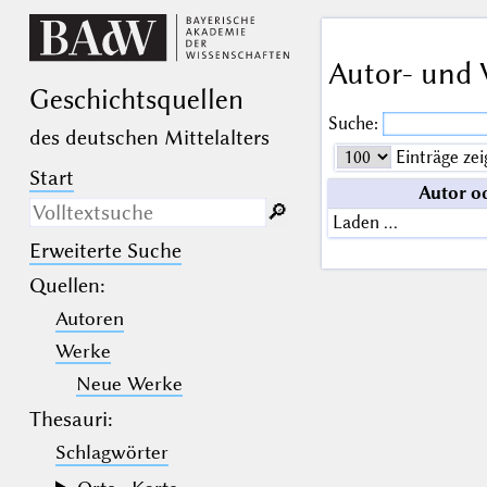
Autor- und 
Geschichts­quellen
Suche:
des deutschen Mittelalters
Einträge zei
Start
Autor o
🔎︎
Laden …
Erweiterte Suche
Nur in Beschreibungs­texten
suchen
Quellen
:
Autoren
_
(der Unterstrich) ist Platzhalter für
genau ein Zeichen.
Werke
%
(das Prozentzeichen) ist Platzhalter
für kein, ein oder mehr als ein
Neue Werke
Zeichen.
Thesauri:
Schlagwörter