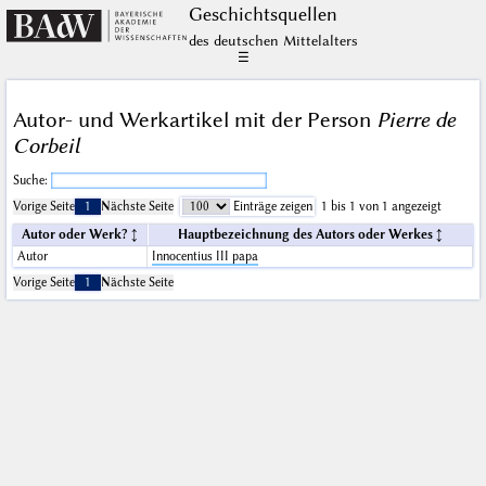
Geschichts­quellen
des deutschen Mittelalters
☰
Autor- und Werkartikel mit der Person
Pierre de
Corbeil
Suche:
Vorige Seite
1
Nächste Seite
Einträge zeigen
1 bis 1 von 1 angezeigt
Autor oder Werk?
Hauptbezeichnung des Autors oder Werkes
Autor
Innocentius III papa
Vorige Seite
1
Nächste Seite