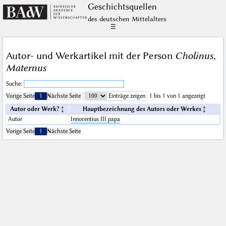
Geschichts­quellen
des deutschen Mittelalters
☰
Autor- und Werkartikel mit der Person
Cholinus,
Maternus
Suche:
Vorige Seite
1
Nächste Seite
Einträge zeigen
1 bis 1 von 1 angezeigt
Autor oder Werk?
Hauptbezeichnung des Autors oder Werkes
Autor
Innocentius III papa
Vorige Seite
1
Nächste Seite