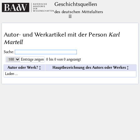
Geschichts­quellen
des deutschen Mittelalters
☰
Autor- und Werkartikel mit der Person
Karl
Martell
Suche:
Einträge zeigen
0 bis 0 von 0 angezeigt
Autor oder Werk?
Hauptbezeichnung des Autors oder Werkes
Laden …