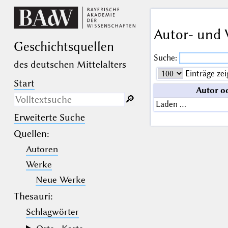
Autor- und 
Geschichts­quellen
Suche:
des deutschen Mittelalters
Einträge zei
Start
Autor o
🔎︎
Laden …
Erweiterte Suche
Nur in Beschreibungs­texten
suchen
Quellen
:
Autoren
_
(der Unterstrich) ist Platzhalter für
genau ein Zeichen.
Werke
%
(das Prozentzeichen) ist Platzhalter
für kein, ein oder mehr als ein
Neue Werke
Zeichen.
Thesauri:
Schlagwörter