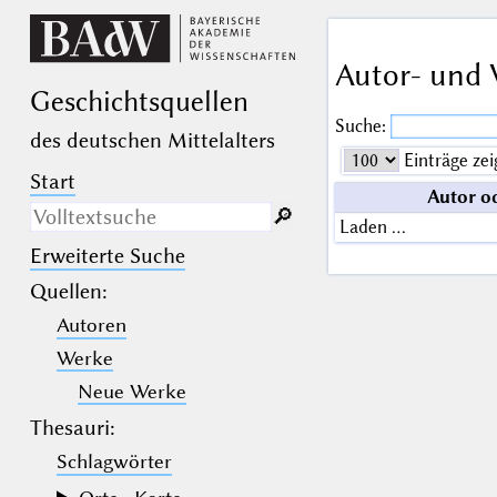
Autor- und 
Geschichts­quellen
Suche:
des deutschen Mittelalters
Einträge zei
Start
Autor o
🔎︎
Laden …
Erweiterte Suche
Nur in Beschreibungs­texten
suchen
Quellen
:
Autoren
_
(der Unterstrich) ist Platzhalter für
genau ein Zeichen.
Werke
%
(das Prozentzeichen) ist Platzhalter
für kein, ein oder mehr als ein
Neue Werke
Zeichen.
Thesauri:
Schlagwörter