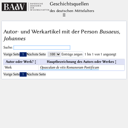
Geschichts­quellen
des deutschen Mittelalters
☰
Autor- und Werkartikel mit der Person
Busaeus,
Johannes
Suche:
Vorige Seite
1
Nächste Seite
Einträge zeigen
1 bis 1 von 1 angezeigt
Autor oder Werk?
Hauptbezeichnung des Autors oder Werkes
Werk
Opusculum de vitis Romanorum Pontificum
Vorige Seite
1
Nächste Seite