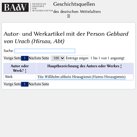
Geschichts­quellen
des deutschen Mittelalters
☰
Autor- und Werkartikel mit der Person
Gebhard
von Urach (Hirsau, Abt)
Suche:
Vorige Seite
1
Nächste Seite
Einträge zeigen
1 bis 1 von 1 angezeigt
Autor oder
Hauptbezeichnung des Autors oder Werkes
Werk?
Werk
Vita Willihelmi abbatis Hirsaugiensis
(Haimo Hirsaugiensis)
Vorige Seite
1
Nächste Seite