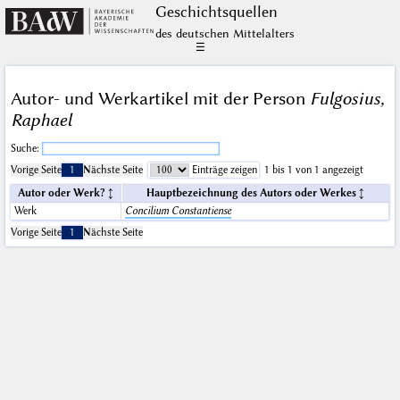
Geschichts­quellen
des deutschen Mittelalters
☰
Autor- und Werkartikel mit der Person
Fulgosius,
Raphael
Suche:
Vorige Seite
1
Nächste Seite
Einträge zeigen
1 bis 1 von 1 angezeigt
Autor oder Werk?
Hauptbezeichnung des Autors oder Werkes
Werk
Concilium Constantiense
Vorige Seite
1
Nächste Seite