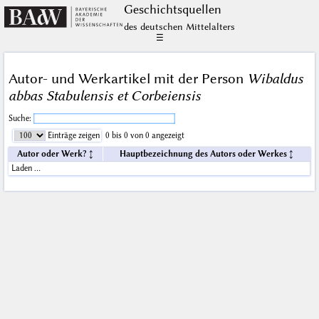
Geschichts­quellen
des deutschen Mittelalters
☰
Autor- und Werkartikel mit der Person
Wibaldus
abbas Stabulensis et Corbeiensis
Suche:
Einträge zeigen
0 bis 0 von 0 angezeigt
Autor oder Werk?
Hauptbezeichnung des Autors oder Werkes
Laden …