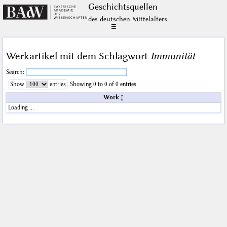
Geschichts­quellen
des deutschen Mittelalters
☰
Werkartikel mit dem Schlagwort
Immunität
Search:
Show
entries
Showing 0 to 0 of 0 entries
Work
Loading …