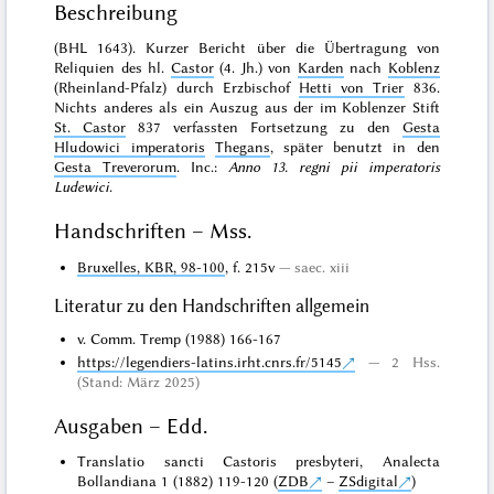
Beschreibung
(BHL 1643). Kurzer Bericht über die Übertragung von
Reliquien des hl.
Castor
(4. Jh.) von
Karden
nach
Koblenz
(Rheinland-Pfalz) durch Erzbischof
Hetti von Trier
836.
Nichts anderes als ein Auszug aus der im Koblenzer Stift
St. Castor
837 verfassten Fortsetzung zu den
Gesta
Hludowici imperatoris
Thegans
, später benutzt in den
Gesta Treverorum
. Inc.:
Anno 13. regni pii imperatoris
Ludewici
.
Handschriften – Mss.
Bruxelles, KBR, 98-100
, f. 215v
saec. xiii
Literatur zu den Handschriften allgemein
v. Comm. Tremp (1988) 166-167
https://legendiers-latins.irht.cnrs.fr/5145
2 Hss.
(Stand: März 2025)
Ausgaben – Edd.
Translatio sancti Castoris presbyteri, Analecta
Bollandiana 1 (1882) 119-120 (
ZDB
–
ZSdigital
)