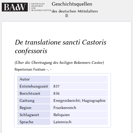
Geschichts­quellen
des deutschen Mittelalters
☰
De translatione sancti Castoris
confessoris
(Über die Übertragung des heiligen Bekenners Castor)
Repertorium Fontium –, –
Autor
Entstehungszeit
837
Berichtszeit
836
Gattung
Ereignisbericht; Hagiographie
Region
Frankenreich
Schlagwort
Reliquien
Sprache
Lateinisch