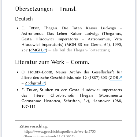
Übersetzungen – Transl.
Deutsch
E.
Tremp
, Thegan. Die Taten Kaiser Ludwigs –
Astronomus. Das Leben Kaiser Ludwigs (Theganus,
Gesta Hludowici imperatoris – Astronomus, Vita
Hludowici imperatoris) (MGH SS rer. Germ., 64), 1995,
257 (
dMGH
)
als Teil der Thegan-Fortsetzung
Literatur zum Werk – Comm.
O.
Holder-Egger
, Neues Archiv der Gesellschaft für
ältere deutsche Geschichtskunde 12 (1887) 603 (
ZDB
–
ZSdigital
)
E.
Tremp
, Studien zu den Gesta Hludowici imperatoris
des Trierer Chorbischofs Thegan (Monumenta
Germaniae Historica, Schriften, 32), Hannover 1988,
107-111
Zitiervorschlag:
https://www.geschichtsquellen.de/werk/5755
(Bearbeitungsstand: 11.03.2025)