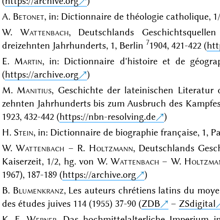
(
https://archive.org
)
A.
Betonet
, in: Dictionnaire de théologie catholique, 1/
W.
Wattenbach
, Deutschlands Geschichtsquelle
7
dreizehnten Jahrhunderts, 1, Berlin
1904, 421-422 (
htt
E.
Martin
, in: Dictionnaire d'histoire et de géograp
(
https://archive.org
)
M.
Manitius
, Geschichte der lateinischen Literatur 
zehnten Jahrhunderts bis zum Ausbruch des Kampfe
1923, 432-442 (
https://nbn-resolving.de
)
H.
Stein
, in: Dictionnaire de biographie française, 1, P
W.
Wattenbach
– R.
Holtzmann
, Deutschlands Gesch
Kaiserzeit, 1/2, hg. von W.
Wattenbach
– W.
Holtzma
1967), 187-189 (
https://archive.org
)
B.
Blumenkranz
, Les auteurs chrétiens latins du moye
des études juives 114 (1955) 37-90 (
ZDB
–
ZSdigital
K. F.
Werner
, Das hochmittelalterliche Imperium i