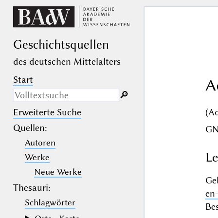
Geschichts­quellen
des deutschen Mittelalters
Start
A
🔎︎
(A
Erweiterte Suche
Nur in Beschreibungs­texten
suchen
Quellen
:
G
Autoren
_
(der Unterstrich) ist Platzhalter für
genau ein Zeichen.
Le
Werke
%
(das Prozentzeichen) ist Platzhalter
für kein, ein oder mehr als ein
Neue Werke
Zeichen.
Ge
Thesauri:
en
Schlagwörter
Bes