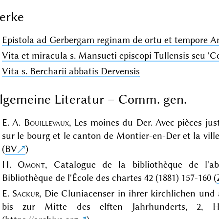
erke
Epistola ad Gerbergam reginam de ortu et tempore An
Vita et miracula s. Mansueti episcopi Tullensis seu '
Vita s. Bercharii abbatis Dervensis
lgemeine Literatur – Comm. gen.
E. A.
Bouillevaux
, Les moines du Der. Avec pièces just
sur le bourg et le canton de Montier-en-Der et la vil
(
BV
)
H.
Omont
, Catalogue de la bibliothèque de l'a
Bibliothèque de l'École des chartes 42 (1881) 157-160 (
E.
Sackur
, Die Cluniacenser in ihrer kirchlichen un
bis zur Mitte des elften Jahrhunderts, 2, H