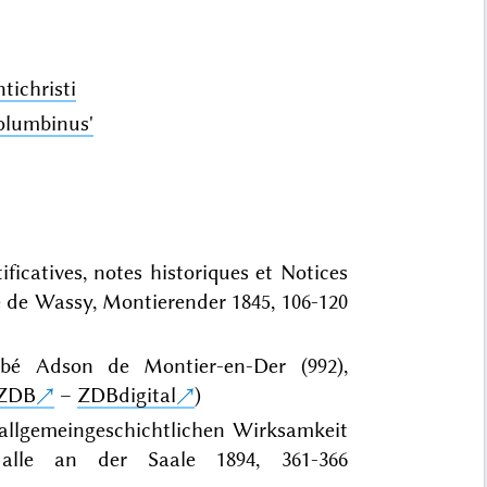
tichristi
Columbinus'
ificatives, notes historiques et Notices
le de Wassy, Montierender 1845, 106-120
bbé Adson de Montier-en-Der (992),
ZDB
–
ZDBdigital
)
d allgemeingeschichtlichen Wirksamkeit
alle an der Saale 1894, 361-366