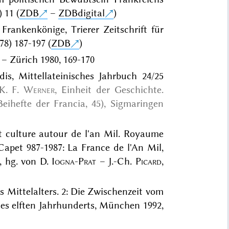
 11 (
ZDB
–
ZDBdigital
)
rankenkönige, Trierer Zeitschrift für
8) 187-197 (
ZDB
)
 – Zürich 1980, 169-170
is, Mittellateinisches Jahrbuch 24/25
K. F.
Werner
, Einheit der Geschichte.
eihefte der Francia, 45), Sigmaringen
et culture autour de l'an Mil. Royaume
apet 987-1987: La France de l'An Mil,
, hg. von D.
Iogna-Prat
– J.-Ch.
Picard
,
es Mittelalters. 2: Die Zwischenzeit vom
des elften Jahrhunderts, München 1992,