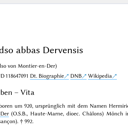
dso abbas Dervensis
dso von Montier-en-Der)
ND
118647091
Dt. Biographie
DNB
Wikipedia
ben – Vita
boren um 920, ursprünglich mit dem Namen Hermiric
-Der
(O.S.B., Haute-Marne, dioec. Châlons) Mönch 
ançon). † 992.