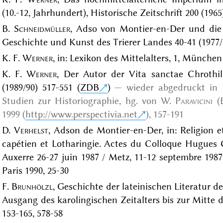
(10.-12, Jahrhundert), Historische Zeitschrift 200 (1965)
B.
Schneidmüller
, Adso von Montier-en-Der und die F
Geschichte und Kunst des Trierer Landes 40-41 (1977/7
K. F.
Werner
, in: Lexikon des Mittelalters, 1, München
K. F.
Werner
, Der Autor der Vita sanctae Chrothild
(1989/90) 517-551 (
ZDB
)
wieder abgedruckt in
Studien zur Historiographie, hg. von W.
Paravicini
(B
1999 (
http://www.perspectivia.net
)
, 157-191
D.
Verhelst
, Adson de Montier-en-Der, in: Religion 
capétien et Lotharingie. Actes du Colloque Hugues C
Auxerre 26-27 juin 1987 / Metz, 11-12 septembre 1987
Paris 1990, 25-30
F.
Brunhölzl
, Geschichte der lateinischen Literatur d
Ausgang des karolingischen Zeitalters bis zur Mitte 
153-165, 578-58