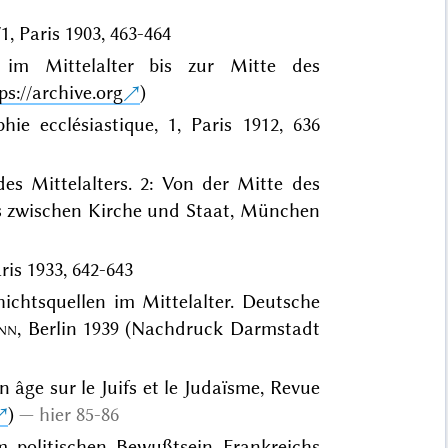
1, Paris 1903, 463-464
n im Mittelalter bis zur Mitte des
ps://archive.org
)
hie ecclésiastique, 1, Paris 1912, 636
des Mittelalters. 2: Von der Mitte des
s zwischen Kirche und Staat, München
aris 1933, 642-643
ichtsquellen im Mittelalter. Deutsche
nn
, Berlin 1939 (Nachdruck Darmstadt
n âge sur le Juifs et le Judaïsme, Revue
)
hier 85-86
m politischen Bewußtsein Frankreichs