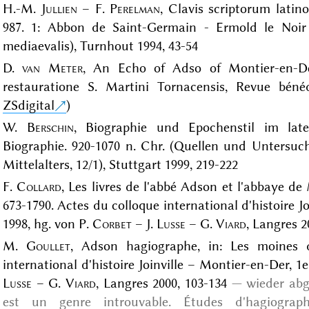
H.-M.
Jullien
– F.
Perelman
, Clavis scriptorum latin
987. 1: Abbon de Saint-Germain - Ermold le Noir
mediaevalis), Turnhout 1994, 43-54
D.
van Meter
, An Echo of Adso of Montier-en-D
restauratione S. Martini Tornacensis, Revue bénéd
ZSdigital
)
W.
Berschin
, Biographie und Epochenstil im latei
Biographie. 920-1070 n. Chr. (Quellen und Untersuch
Mittelalters, 12/1), Stuttgart 1999, 219-222
F.
Collard
, Les livres de l'abbé Adson et l'abbaye d
673-1790. Actes du colloque international d'histoire J
1998, hg. von P.
Corbet
– J.
Lusse
– G.
Viard
, Langres 2
M.
Goullet
, Adson hagiographe, in: Les moines 
international d'histoire Joinville – Montier-en-Der, 1
Lusse
– G.
Viard
, Langres 2000, 103-134
wieder ab
est un genre introuvable. Études d'hagiograph