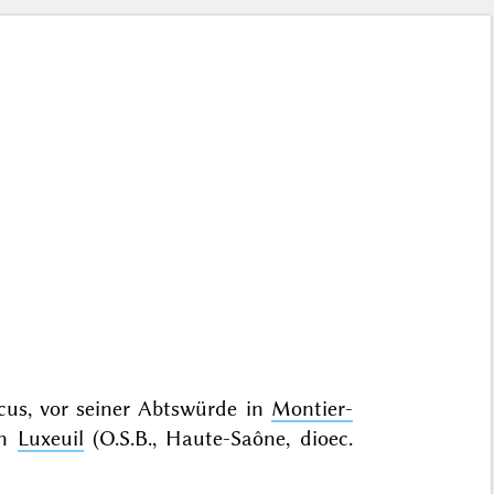
us, vor seiner Abtswürde in
Montier-
in
Luxeuil
(O.S.B., Haute-Saône, dioec.