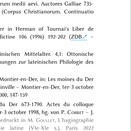
orum medii aevi. Auctores Galliae 735-
 (Corpus Christianorum. Continuatio
er in Herman of Tournai's Liber de
ictine 106 (1996) 192-202 (
ZDB
–
nischen Mittelalter. 4,1: Ottonische
ungen zur lateinischen Philologie des
e Montier-en-Der, in: Les moines du Der
oinville – Montier-en-Der, 1er-3 octobre
000, 147-159
du Der 673-1790. Actes du colloque
er-3 octobre 1998, hg. von P.
Corbet
– J.
gedruckt in
M.
Goullet
, L'hagiographie
ie latine (VIe-XIe s.), Paris 2022