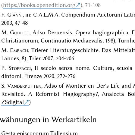
(
https://books.openedition.org
)
, 71-108
F.
Gianni
, in: C.A.L.M.A. Compendium Auctorum Latino
2003, 47-48
M.
Goullet
, Adso Deruensis. Opera hagiographica. D
Christianorum, Continuatio Mediaevalis, 198), Turnhout
M.
Embach
, Trierer Literaturgeschichte. Das Mittela
Landes, 8), Trier 2007, 204-206
P.
Stoppacci
, Il secolo senza nome. Cultura, scuola 
dintorni, Firenze 2020, 272-276
S.
Vanderputten
, Adso of Montier-en-Der's Life and 
Revisited. A Reformist Hagiography?, Analecta Bol
ZSdigital
)
wähnungen in Werkartikeln
Gesta episcoporum Tullensium