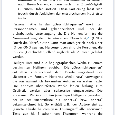
nach ihrem Namen, sondern nach ihrer Zugehörigkeit
zu einem Orden sortiert. Diese Sortierung lässt sich
jedoch durch Anklicken der entsprechenden Kopfleiste
ändern.
Personen: Alle in den „Geschichtsquellen“ erwähnten
Personennamen sind gekennzeichnet und über die
alphabetische Liste zugänglich. Die Namensform ist die
Normansetzung der
Gemeinsamen Normdatei
(GND).
Durch die Filterfunktion kann man auch gezielt nach einer
ID der GND suchen. Hervorgehoben sind die Personen, die
in den „Geschichtsquellen“ zugleich als Autoren geführt
werden.
Heilige: Hier sind alle hagiographischen Werke zu einem
bestimmten Heiligen suchbar. Die „Geschichtsquellen“
enthalten entsprechend dem Bearbeitungsstand des
„Repertorium Fontium Historiae Medii Aevi“ vorwiegend
die von namentlich bekannten Autoren verfassten Texte.
Die anonym überlieferten Werke fehlen bislang zum
Großteil, werden aber sukzessive eingearbeitet. Die
anonymen Werke sind dem jeweiligen Heiligen zugeordnet,
der in der Autorenliste als „sanctus“ bzw. „sancta“
gekennzeichnet ist. So enthält z. B. der Autoreneintrag
„sancta Elisabetha comitissa Thuringiae“ alle anonymen
Texte zur hl. Elisabeth von Thüringen, während die