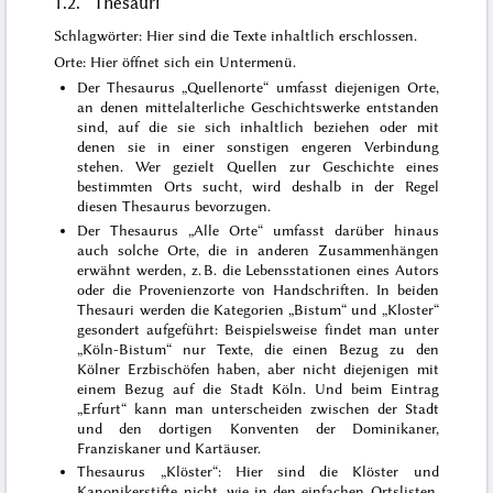
1.2. Thesauri
Schlagwörter: Hier sind die Texte inhaltlich erschlossen.
Orte: Hier öffnet sich ein Untermenü.
Der Thesaurus „Quellenorte“ umfasst diejenigen Orte,
an denen mittelalterliche Geschichtswerke entstanden
sind, auf die sie sich inhaltlich beziehen oder mit
denen sie in einer sonstigen engeren Verbindung
stehen. Wer gezielt Quellen zur Geschichte eines
bestimmten Orts sucht, wird deshalb in der Regel
diesen Thesaurus bevorzugen.
Der Thesaurus „Alle Orte“ umfasst darüber hinaus
auch solche Orte, die in anderen Zusammenhängen
erwähnt werden, z. B. die Lebensstationen eines Autors
oder die Provenienzorte von Handschriften. In beiden
Thesauri werden die Kategorien „Bistum“ und „Kloster“
gesondert aufgeführt: Beispielsweise findet man unter
„Köln-Bistum“ nur Texte, die einen Bezug zu den
Kölner Erzbischöfen haben, aber nicht diejenigen mit
einem Bezug auf die Stadt Köln. Und beim Eintrag
„Erfurt“ kann man unterscheiden zwischen der Stadt
und den dortigen Konventen der Dominikaner,
Franziskaner und Kartäuser.
Thesaurus „Klöster“: Hier sind die Klöster und
Kanonikerstifte nicht, wie in den einfachen Ortslisten,