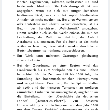
Briefen, Tagebüchern, Traktaten, Rechtsexten u. ä. sind
beide meist identisch. Die Entstehungszeit ist nur
angegeben, wenn sie sich mit einiger Sicherheit
bestimmen lässt, was z. B. bei kopial überlieferten
Annalen oft nicht möglich ist. Bei allen Werken, die vor
oder spätestens mit Christi Geburt einsetzen, ist als
Beginn der Berichtszeit „Weltchronik“ angegeben.
Damit werden auch solche Werke erfasst, die mit der
Erschaffung der Welt, der Sintflut, der Geburt
Abrahams o. ä. einsetzen. Für die Suche ist das nicht
weiter zu beachten; diese Werke werden durch keine
Berichtsbeginneinschränkung ausgeschlossen.
Ein Werk kann mehreren Gattungen gleichzeitig
zugeordnet sein.
Bei der Zuordnung zu einer Region wird das
Frankenreich bis zum Stichjahr 888 als eine Einheit
betrachtet. Für die Zeit von 888 bis 1200 folgt die
Einteilung den hochmittelalterlichen Herzogtümern
und vergleichbaren Provinzen, für das Spätmittelalter
ab 1200 sind die kleineren Territorien zu größeren
räumlichen Einheiten zusammengefasst, angelehnt an
die Einteilung in der „Geschichte der deutschen
Länder“ („Territorien-Ploetz“). Zur besseren
Unterscheidung sind die Regionen vor dem Jahr 1200
mit dem Zusatz „FrühMA“ gekennzeichent, die nach