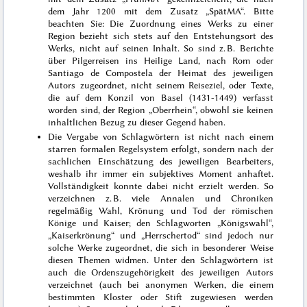
dem Jahr 1200 mit dem Zusatz „SpätMA“. Bitte
beachten Sie: Die Zuordnung eines Werks zu einer
Region bezieht sich stets auf den Entstehungsort des
Werks, nicht auf seinen Inhalt. So sind z. B. Berichte
über Pilgerreisen ins Heilige Land, nach Rom oder
Santiago de Compostela der Heimat des jeweiligen
Autors zugeordnet, nicht seinem Reiseziel, oder Texte,
die auf dem Konzil von Basel (1431-1449) verfasst
worden sind, der Region „Oberrhein“, obwohl sie keinen
inhaltlichen Bezug zu dieser Gegend haben.
Die Vergabe von Schlagwörtern ist nicht nach einem
starren formalen Regelsystem erfolgt, sondern nach der
sachlichen Einschätzung des jeweiligen Bearbeiters,
weshalb ihr immer ein subjektives Moment anhaftet.
Vollständigkeit konnte dabei nicht erzielt werden. So
verzeichnen z. B. viele Annalen und Chroniken
regelmäßig Wahl, Krönung und Tod der römischen
Könige und Kaiser; den Schlagworten „Königswahl“,
„Kaiserkrönung“ und „Herrschertod“ sind jedoch nur
solche Werke zugeordnet, die sich in besonderer Weise
diesen Themen widmen. Unter den Schlagwörtern ist
auch die Ordenszugehörigkeit des jeweiligen Autors
verzeichnet (auch bei anonymen Werken, die einem
bestimmten Kloster oder Stift zugewiesen werden