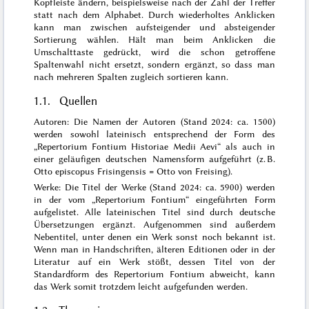
Kopfleiste ändern, beispielsweise nach der Zahl der Treffer
statt nach dem Alphabet. Durch wiederholtes Anklicken
kann man zwischen aufsteigender und absteigender
Sortierung wählen. Hält man beim Anklicken die
Umschalttaste gedrückt, wird die schon getroffene
Spaltenwahl nicht ersetzt, sondern ergänzt, so dass man
nach mehreren Spalten zugleich sortieren kann.
1.1. Quellen
Autoren: Die Namen der Autoren (Stand 2024: ca. 1500)
werden sowohl lateinisch entsprechend der Form des
„Repertorium Fontium Historiae Medii Aevi“ als auch in
einer geläufigen deutschen Namensform aufgeführt (z. B.
Otto episcopus Frisingensis = Otto von Freising).
Werke: Die Titel der Werke (Stand 2024: ca. 5900) werden
in der vom „Repertorium Fontium“ eingeführten Form
aufgelistet. Alle lateinischen Titel sind durch deutsche
Übersetzungen ergänzt. Aufgenommen sind außerdem
Nebentitel, unter denen ein Werk sonst noch bekannt ist.
Wenn man in Handschriften, älteren Editionen oder in der
Literatur auf ein Werk stößt, dessen Titel von der
Standardform des Repertorium Fontium abweicht, kann
das Werk somit trotzdem leicht aufgefunden werden.