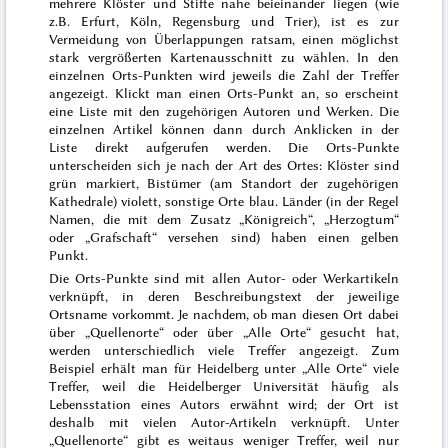
mehrere Klöster und Stifte nahe beieinander liegen (wie
z.B. Erfurt, Köln, Regensburg und Trier), ist es zur
Vermeidung von Überlappungen ratsam, einen möglichst
stark vergrößerten Kartenausschnitt zu wählen. In den
einzelnen Orts-Punkten wird jeweils die Zahl der Treffer
angezeigt. Klickt man einen Orts-Punkt an, so erscheint
eine Liste mit den zugehörigen Autoren und Werken. Die
einzelnen Artikel können dann durch Anklicken in der
Liste direkt aufgerufen werden. Die Orts-Punkte
unterscheiden sich je nach der Art des Ortes: Klöster sind
grün markiert, Bistümer (am Standort der zugehörigen
Kathedrale) violett, sonstige Orte blau. Länder (in der Regel
Namen, die mit dem Zusatz „Königreich“, „Herzogtum“
oder „Grafschaft“ versehen sind) haben einen gelben
Punkt.
Die Orts-Punkte sind mit allen Autor- oder Werkartikeln
verknüpft, in deren Beschreibungstext der jeweilige
Ortsname vorkommt. Je nachdem, ob man diesen Ort dabei
über „Quellenorte“ oder über „Alle Orte“ gesucht hat,
werden unterschiedlich viele Treffer angezeigt. Zum
Beispiel erhält man für Heidelberg unter „Alle Orte“ viele
Treffer, weil die Heidelberger Universität häufig als
Lebensstation eines Autors erwähnt wird; der Ort ist
deshalb mit vielen Autor-Artikeln verknüpft. Unter
„Quellenorte“ gibt es weitaus weniger Treffer, weil nur