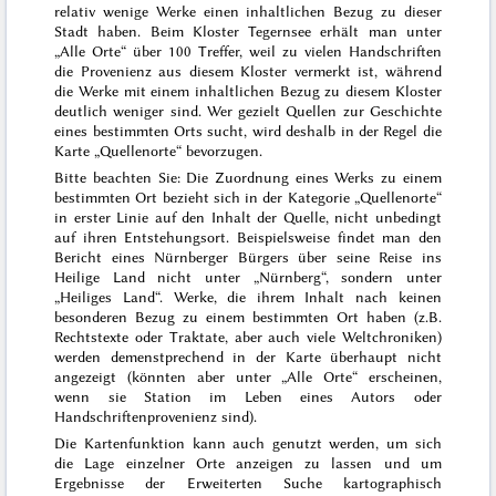
relativ wenige Werke einen inhaltlichen Bezug zu dieser
Stadt haben. Beim Kloster Tegernsee erhält man unter
„Alle Orte“ über 100 Treffer, weil zu vielen Handschriften
die Provenienz aus diesem Kloster vermerkt ist, während
die Werke mit einem inhaltlichen Bezug zu diesem Kloster
deutlich weniger sind. Wer gezielt Quellen zur Geschichte
eines bestimmten Orts sucht, wird deshalb in der Regel die
Karte „Quellenorte“ bevorzugen.
Bitte beachten Sie: Die Zuordnung eines Werks zu einem
bestimmten Ort bezieht sich in der Kategorie „Quellenorte“
in erster Linie auf den Inhalt der Quelle, nicht unbedingt
auf ihren Entstehungsort. Beispielsweise findet man den
Bericht eines Nürnberger Bürgers über seine Reise ins
Heilige Land nicht unter „Nürnberg“, sondern unter
„Heiliges Land“. Werke, die ihrem Inhalt nach keinen
besonderen Bezug zu einem bestimmten Ort haben (z.B.
Rechtstexte oder Traktate, aber auch viele Weltchroniken)
werden demenstprechend in der Karte überhaupt nicht
angezeigt (könnten aber unter „Alle Orte“ erscheinen,
wenn sie Station im Leben eines Autors oder
Handschriftenprovenienz sind).
Die Kartenfunktion kann auch genutzt werden, um sich
die Lage einzelner Orte anzeigen zu lassen und um
Ergebnisse der Erweiterten Suche kartographisch