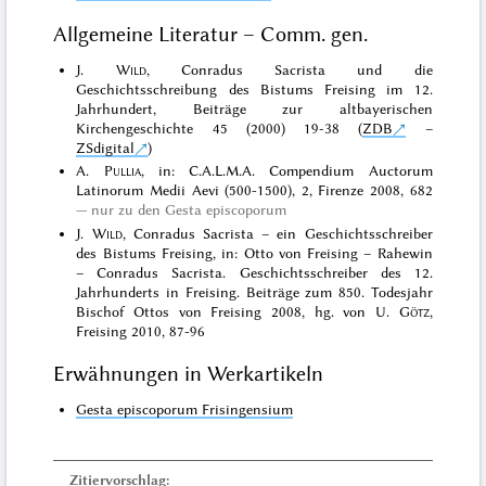
Allgemeine Literatur – Comm. gen.
J.
Wild
, Conradus Sacrista und die
Geschichtsschreibung des Bistums Freising im 12.
Jahrhundert, Beiträge zur altbayerischen
Kirchengeschichte 45 (2000) 19-38 (
ZDB
–
ZSdigital
)
A.
Pullia
, in: C.A.L.M.A. Compendium Auctorum
Latinorum Medii Aevi (500-1500), 2, Firenze 2008, 682
nur zu den Gesta episcoporum
J.
Wild
, Conradus Sacrista – ein Geschichtsschreiber
des Bistums Freising, in: Otto von Freising – Rahewin
– Conradus Sacrista. Geschichtsschreiber des 12.
Jahrhunderts in Freising. Beiträge zum 850. Todesjahr
Bischof Ottos von Freising 2008, hg. von U.
Götz
,
Freising 2010, 87-96
Erwähnungen in Werkartikeln
Gesta episcoporum Frisingensium
Zitiervorschlag: