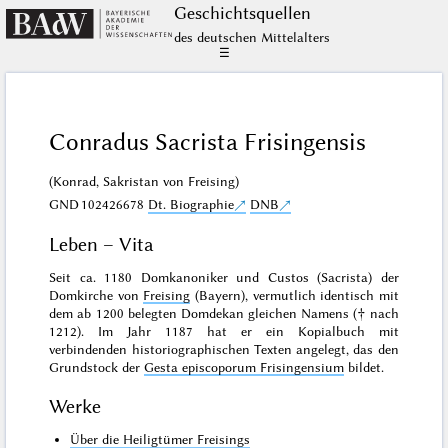
Geschichts­quellen
des deutschen Mittelalters
☰
Conradus Sacrista Frisingensis
(Konrad, Sakristan von Freising)
GND
102426678
Dt. Biographie
DNB
Leben – Vita
Seit ca. 1180 Domkanoniker und Custos (Sacrista) der
Domkirche von
Freising
(Bayern), vermutlich identisch mit
dem ab 1200 belegten Domdekan gleichen Namens († nach
1212). Im Jahr 1187 hat er ein Kopialbuch mit
verbindenden historiographischen Texten angelegt, das den
Grundstock der
Gesta episcoporum Frisingensium
bildet.
Werke
Über die Heiligtümer Freisings