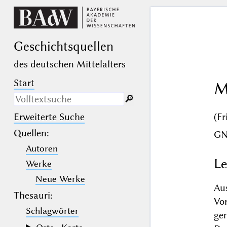
Geschichts­quellen
des deutschen Mittelalters
Start
M
🔎︎
(F
Erweiterte Suche
Nur in Beschreibungs­texten
suchen
Quellen
:
G
Autoren
_
(der Unterstrich) ist Platzhalter für
genau ein Zeichen.
Le
Werke
%
(das Prozentzeichen) ist Platzhalter
für kein, ein oder mehr als ein
Neue Werke
Zeichen.
Au
Thesauri:
Vo
Schlagwörter
ge