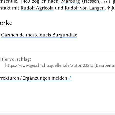
mschule. 1480 zog er nach
Marburg
(Hessen). Als g
ntakt mit
Rudolf Agricola
und
Rudolf von Langen
. † J
erke
Carmen de morte ducis Burgundiae
itiervorschlag:
https://www.geschichtsquellen.de/autor/23513 (Bearbeitun
rrekturen / Ergänzungen melden