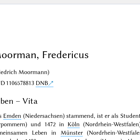
oorman, Fredericus
riedrich Moormann)
ND
1106578813
DNB
ben – Vita
s
Emden
(Niedersachsen) stammend, ist er als Student
rpommern) und 1472 in
Köln
(Nordrhein-Westfale
meinsamen Leben in
Münster
(Nordrhein-Westfal