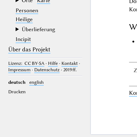
Orte
Karte
Do
Ko
Personen
Heilige
W
Überlieferung
Incipit
Über das Projekt
Lizenz
: CC BY-SA
·
Hilfe
·
Kontakt
·
Impressum
·
Datenschutz
· 2019 ff.
Z
deutsch
english
Drucken
Ko