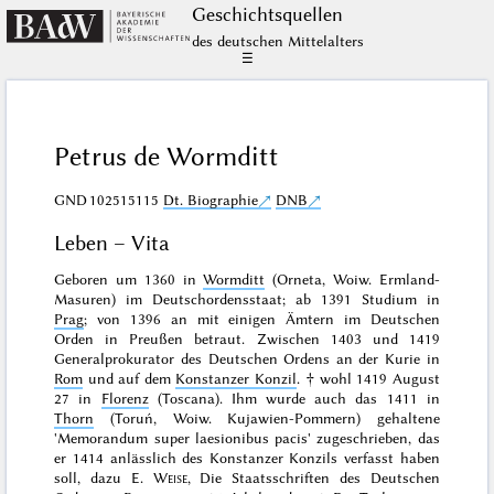
Geschichts­quellen
des deutschen Mittelalters
☰
Petrus de Wormditt
GND
102515115
Dt. Biographie
DNB
Leben – Vita
Geboren um 1360 in
Wormditt
(Orneta, Woiw. Ermland-
Masuren) im Deutschordensstaat; ab 1391 Studium in
Prag
; von 1396 an mit einigen Ämtern im Deutschen
Orden in Preußen betraut. Zwischen 1403 und 1419
Generalprokurator des Deutschen Ordens an der Kurie in
Rom
und auf dem
Konstanzer Konzil
. † wohl 1419 August
27 in
Florenz
(Toscana). Ihm wurde auch das 1411 in
Thorn
(Toruń, Woiw. Kujawien-Pommern) gehaltene
'Memorandum super laesionibus pacis' zugeschrieben, das
er 1414 anlässlich des Konstanzer Konzils verfasst haben
soll, dazu
E.
Weise
, Die Staatsschriften des Deutschen