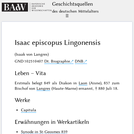
Geschichts­quellen
des deutschen Mittelalters
☰
Isaac episcopus Lingonensis
(Isaak von Langres)
GND
102510407
Dt. Biographie
DNB
Leben – Vita
Erstmals belegt 849 als Diakon in
Laon
(Aisne), 857 zum
Bischof von
Langres
(Haute-Marne) ernannt, † 880 Juli 18.
Werke
Capitula
Erwähnungen in Werkartikeln
Synode in St-Geosmes 859