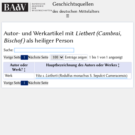
Geschichts­quellen
des deutschen Mittelalters
☰
Autor- und Werkartikel mit
Lietbert (Cambrai,
Bischof)
als heiliger Person
Suche:
Vorige Seite
1
Nächste Seite
Einträge zeigen
1 bis 1 von 1 angezeigt
Autor oder
Hauptbezeichnung des Autors oder Werkes
Werk?
Werk
Vita s. Lietberti
(Rodulfus monachus S. Sepulcri Cameracensis)
Vorige Seite
1
Nächste Seite