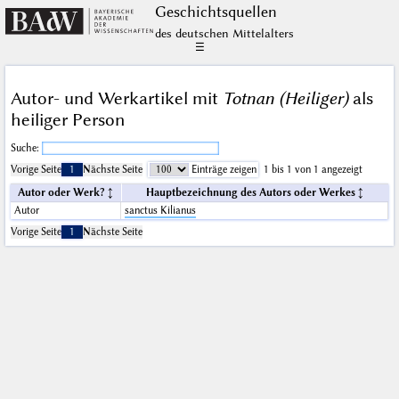
Geschichts­quellen
des deutschen Mittelalters
☰
Autor- und Werkartikel mit
Totnan (Heiliger)
als
heiliger Person
Suche:
Vorige Seite
1
Nächste Seite
Einträge zeigen
1 bis 1 von 1 angezeigt
Autor oder Werk?
Hauptbezeichnung des Autors oder Werkes
Autor
sanctus Kilianus
Vorige Seite
1
Nächste Seite