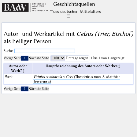
Geschichts­quellen
des deutschen Mittelalters
☰
Autor- und Werkartikel mit
Celsus (Trier, Bischof)
als heiliger Person
Suche:
Vorige Seite
1
Nächste Seite
Einträge zeigen
1 bis 1 von 1 angezeigt
Autor oder
Hauptbezeichnung des Autors oder Werkes
Werk?
Werk
Virtutes et miracula s. Celsi
(Theodericus mon. S. Matthiae
Treverensis)
Vorige Seite
1
Nächste Seite