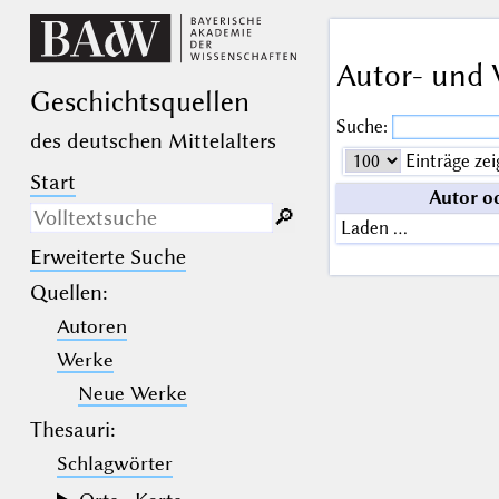
Autor- und 
Geschichts­quellen
Suche:
des deutschen Mittelalters
Einträge zei
Start
Autor o
🔎︎
Laden …
Erweiterte Suche
Nur in Beschreibungs­texten
suchen
Quellen
:
Autoren
_
(der Unterstrich) ist Platzhalter für
genau ein Zeichen.
Werke
%
(das Prozentzeichen) ist Platzhalter
für kein, ein oder mehr als ein
Neue Werke
Zeichen.
Thesauri:
Schlagwörter