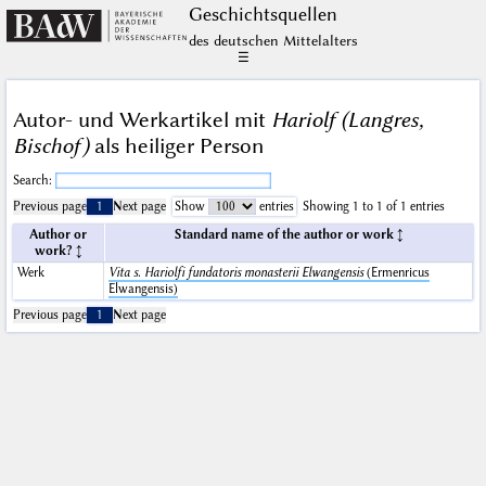
Geschichts­quellen
des deutschen Mittelalters
☰
Autor- und Werkartikel mit
Hariolf (Langres,
Bischof)
als heiliger Person
Search:
Previous page
1
Next page
Show
entries
Showing 1 to 1 of 1 entries
Author or
Standard name of the author or work
work?
Werk
Vita s. Hariolfi fundatoris monasterii Elwangensis
(Ermenricus
Elwangensis)
Previous page
1
Next page