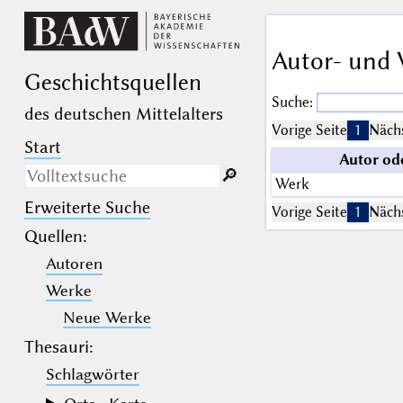
Autor- und 
Geschichts­quellen
Suche:
des deutschen Mittelalters
Vorige Seite
1
Nächs
Start
Autor od
🔎︎
Werk
Erweiterte Suche
Nur in Beschreibungs­texten
Vorige Seite
1
Nächs
suchen
Quellen
:
Autoren
_
(der Unterstrich) ist Platzhalter für
genau ein Zeichen.
Werke
%
(das Prozentzeichen) ist Platzhalter
für kein, ein oder mehr als ein
Neue Werke
Zeichen.
Thesauri:
Schlagwörter