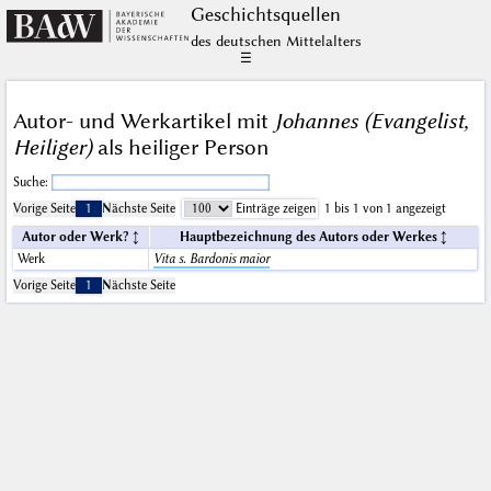
Geschichts­quellen
des deutschen Mittelalters
☰
Autor- und Werkartikel mit
Johannes (Evangelist,
Heiliger)
als heiliger Person
Suche:
Vorige Seite
1
Nächste Seite
Einträge zeigen
1 bis 1 von 1 angezeigt
Autor oder Werk?
Hauptbezeichnung des Autors oder Werkes
Werk
Vita s. Bardonis maior
Vorige Seite
1
Nächste Seite