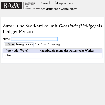
Geschichts­quellen
des deutschen Mittelalters
☰
Autor- und Werkartikel mit
Glossinde (Heilige)
als
heiliger Person
Suche:
Einträge zeigen
0 bis 0 von 0 angezeigt
Autor oder Werk?
Hauptbezeichnung des Autors oder Werkes
Laden …