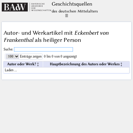
Geschichts­quellen
des deutschen Mittelalters
☰
Autor- und Werkartikel mit
Eckenbert von
Frankenthal
als heiliger Person
Suche:
Einträge zeigen
0 bis 0 von 0 angezeigt
Autor oder Werk?
Hauptbezeichnung des Autors oder Werkes
Laden …