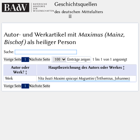
Geschichts­quellen
des deutschen Mittelalters
☰
Autor- und Werkartikel mit
Maximus (Mainz,
Bischof)
als heiliger Person
Suche:
Vorige Seite
1
Nächste Seite
Einträge zeigen
1 bis 1 von 1 angezeigt
Autor oder
Hauptbezeichnung des Autors oder Werkes
Werk?
Werk
Vita beati Maximi episcopi Moguntini
(Trithemius, Johannes)
Vorige Seite
1
Nächste Seite