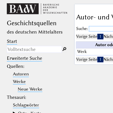
Autor- und 
Geschichts­quellen
Suche:
des deutschen Mittelalters
Vorige Seite
1
Nächs
Start
Autor od
🔎︎
Werk
Erweiterte Suche
Nur in Beschreibungs­texten
Vorige Seite
1
Nächs
suchen
Quellen
:
Autoren
_
(der Unterstrich) ist Platzhalter für
genau ein Zeichen.
Werke
%
(das Prozentzeichen) ist Platzhalter
für kein, ein oder mehr als ein
Neue Werke
Zeichen.
Thesauri:
Schlagwörter