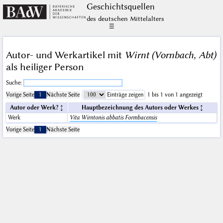
Geschichts­quellen
des deutschen Mittelalters
☰
Autor- und Werkartikel mit
Wirnt (Vornbach, Abt)
als heiliger Person
Suche:
Vorige Seite
1
Nächste Seite
Einträge zeigen
1 bis 1 von 1 angezeigt
Autor oder Werk?
Hauptbezeichnung des Autors oder Werkes
Werk
Vita Wirntonis abbatis Formbacensis
Vorige Seite
1
Nächste Seite