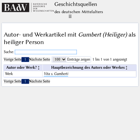
Geschichts­quellen
des deutschen Mittelalters
☰
Autor- und Werkartikel mit
Gumbert (Heiliger)
als
heiliger Person
Suche:
Vorige Seite
1
Nächste Seite
Einträge zeigen
1 bis 1 von 1 angezeigt
Autor oder Werk?
Hauptbezeichnung des Autors oder Werkes
Werk
Vita s. Gumberti
Vorige Seite
1
Nächste Seite