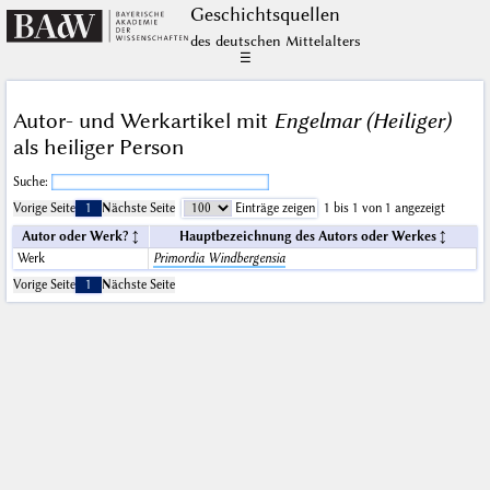
Geschichts­quellen
des deutschen Mittelalters
☰
Autor- und Werkartikel mit
Engelmar (Heiliger)
als heiliger Person
Suche:
Vorige Seite
1
Nächste Seite
Einträge zeigen
1 bis 1 von 1 angezeigt
Autor oder Werk?
Hauptbezeichnung des Autors oder Werkes
Werk
Primordia Windbergensia
Vorige Seite
1
Nächste Seite