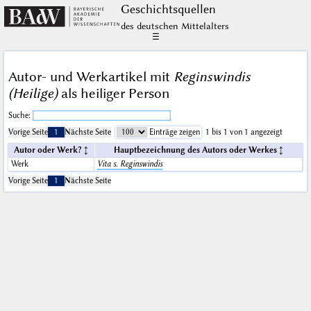
Geschichts­quellen
des deutschen Mittelalters
☰
Autor- und Werkartikel mit
Reginswindis
(Heilige)
als heiliger Person
Suche:
Vorige Seite
1
Nächste Seite
Einträge zeigen
1 bis 1 von 1 angezeigt
Autor oder Werk?
Hauptbezeichnung des Autors oder Werkes
Werk
Vita s. Reginswindis
Vorige Seite
1
Nächste Seite