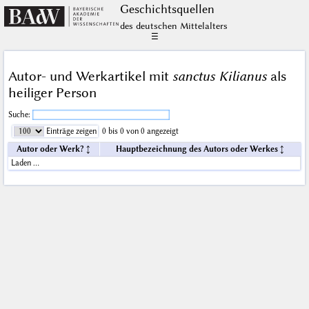
Geschichts­quellen
des deutschen Mittelalters
☰
Autor- und Werkartikel mit
sanctus Kilianus
als
heiliger Person
Suche:
Einträge zeigen
0 bis 0 von 0 angezeigt
Autor oder Werk?
Hauptbezeichnung des Autors oder Werkes
Laden …