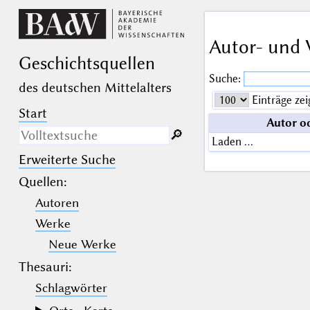
Autor- und 
Geschichts­quellen
Suche:
des deutschen Mittelalters
Einträge zei
Start
Autor o
🔎︎
Laden …
Erweiterte Suche
Nur in Beschreibungs­texten
suchen
Quellen
:
Autoren
_
(der Unterstrich) ist Platzhalter für
genau ein Zeichen.
Werke
%
(das Prozentzeichen) ist Platzhalter
für kein, ein oder mehr als ein
Neue Werke
Zeichen.
Thesauri:
Schlagwörter