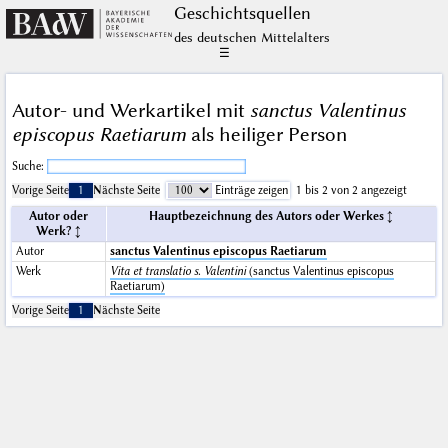
Geschichts­quellen
des deutschen Mittelalters
☰
Autor- und Werkartikel mit
sanctus Valentinus
episcopus Raetiarum
als heiliger Person
Suche:
Vorige Seite
1
Nächste Seite
Einträge zeigen
1 bis 2 von 2 angezeigt
Autor oder
Hauptbezeichnung des Autors oder Werkes
Werk?
Autor
sanctus Valentinus episcopus Raetiarum
Werk
Vita et translatio s. Valentini
(sanctus Valentinus episcopus
Raetiarum)
Vorige Seite
1
Nächste Seite