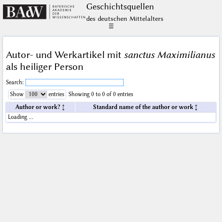
Geschichts­quellen
des deutschen Mittelalters
☰
Autor- und Werkartikel mit
sanctus Maximilianus
als heiliger Person
Search:
Show
entries
Showing 0 to 0 of 0 entries
Author or work?
Standard name of the author or work
Loading …