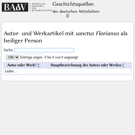
Geschichts­quellen
des deutschen Mittelalters
☰
Autor- und Werkartikel mit
sanctus Florianus
als
heiliger Person
Suche:
Einträge zeigen
0 bis 0 von 0 angezeigt
Autor oder Werk?
Hauptbezeichnung des Autors oder Werkes
Laden …