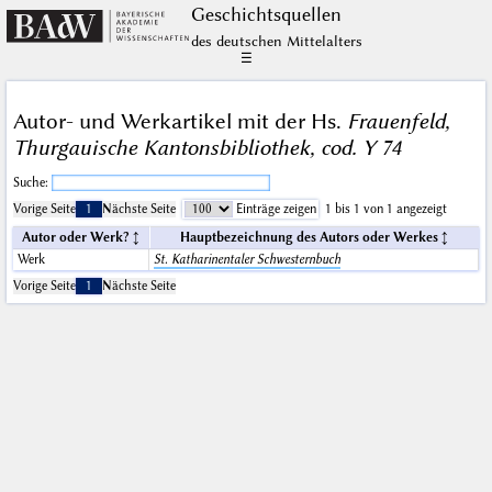
Geschichts­quellen
des deutschen Mittelalters
☰
Autor- und Werkartikel mit der Hs.
Frauenfeld,
Thurgauische Kantonsbibliothek, cod. Y 74
Suche:
Vorige Seite
1
Nächste Seite
Einträge zeigen
1 bis 1 von 1 angezeigt
Autor oder Werk?
Hauptbezeichnung des Autors oder Werkes
Werk
St. Katharinentaler Schwesternbuch
Vorige Seite
1
Nächste Seite