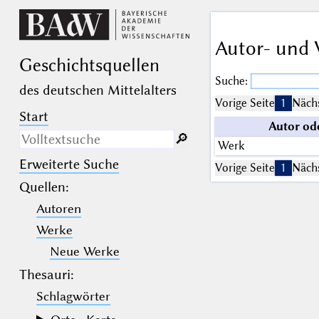
Autor- und 
Geschichts­quellen
Suche:
des deutschen Mittelalters
Vorige Seite
1
Nächs
Start
Autor od
🔎︎
Werk
Erweiterte Suche
Nur in Beschreibungs­texten
Vorige Seite
1
Nächs
suchen
Quellen
:
Autoren
_
(der Unterstrich) ist Platzhalter für
genau ein Zeichen.
Werke
%
(das Prozentzeichen) ist Platzhalter
für kein, ein oder mehr als ein
Neue Werke
Zeichen.
Thesauri:
Schlagwörter