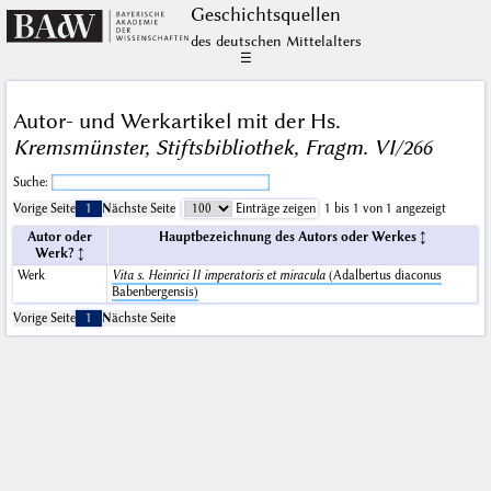
Geschichts­quellen
des deutschen Mittelalters
☰
Autor- und Werkartikel mit der Hs.
Kremsmünster, Stiftsbibliothek, Fragm. VI/266
Suche:
Vorige Seite
1
Nächste Seite
Einträge zeigen
1 bis 1 von 1 angezeigt
Autor oder
Hauptbezeichnung des Autors oder Werkes
Werk?
Werk
Vita s. Heinrici II imperatoris et miracula
(Adalbertus diaconus
Babenbergensis)
Vorige Seite
1
Nächste Seite