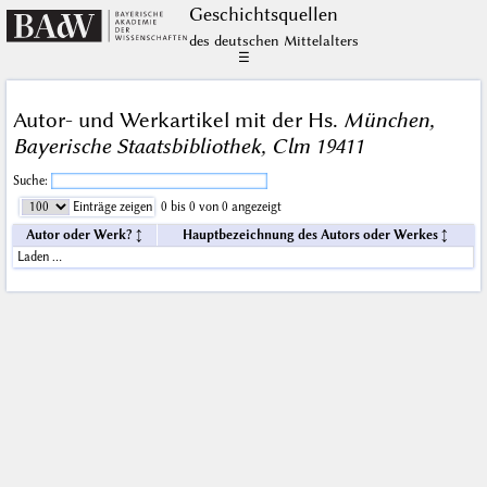
Geschichts­quellen
des deutschen Mittelalters
☰
Autor- und Werkartikel mit der Hs.
München,
Bayerische Staatsbibliothek, Clm 19411
Suche:
Einträge zeigen
0 bis 0 von 0 angezeigt
Autor oder Werk?
Hauptbezeichnung des Autors oder Werkes
Laden …