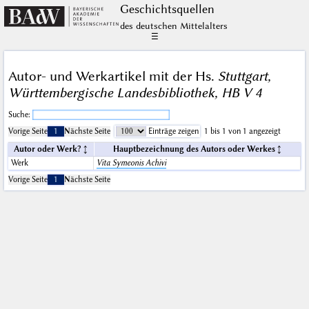
Geschichts­quellen
des deutschen Mittelalters
☰
Autor- und Werkartikel mit der Hs.
Stuttgart,
Württembergische Landesbibliothek, HB V 4
Suche:
Vorige Seite
1
Nächste Seite
Einträge zeigen
1 bis 1 von 1 angezeigt
Autor oder Werk?
Hauptbezeichnung des Autors oder Werkes
Werk
Vita Symeonis Achivi
Vorige Seite
1
Nächste Seite