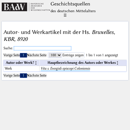
Geschichts­quellen
des deutschen Mittelalters
☰
Autor- und Werkartikel mit der Hs.
Bruxelles,
KBR, 8920
Suche:
Vorige Seite
1
Nächste Seite
Einträge zeigen
1 bis 1 von 1 angezeigt
Autor oder Werk?
Hauptbezeichnung des Autors oder Werkes
Werk
Vita s. Evergisli episcopi Coloniensis
Vorige Seite
1
Nächste Seite