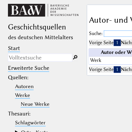
Autor- und 
Geschichts­quellen
Suche:
des deutschen Mittelalters
Vorige Seite
1
Nächs
Start
Autor oder W
🔎︎
Werk
Erweiterte Suche
Nur in Beschreibungs­texten
Vorige Seite
1
Nächs
suchen
Quellen
:
Autoren
_
(der Unterstrich) ist Platzhalter für
genau ein Zeichen.
Werke
%
(das Prozentzeichen) ist Platzhalter
für kein, ein oder mehr als ein
Neue Werke
Zeichen.
Thesauri:
Schlagwörter