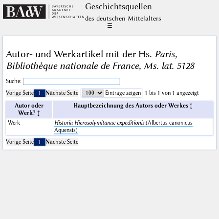
Geschichts­quellen
des deutschen Mittelalters
☰
Autor- und Werkartikel mit der Hs.
Paris,
Bibliothèque nationale de France, Ms. lat. 5128
Suche:
Vorige Seite
1
Nächste Seite
Einträge zeigen
1 bis 1 von 1 angezeigt
Autor oder
Hauptbezeichnung des Autors oder Werkes
Werk?
Werk
Historia Hierosolymitanae expeditionis
(Albertus canonicus
Aquensis)
Vorige Seite
1
Nächste Seite