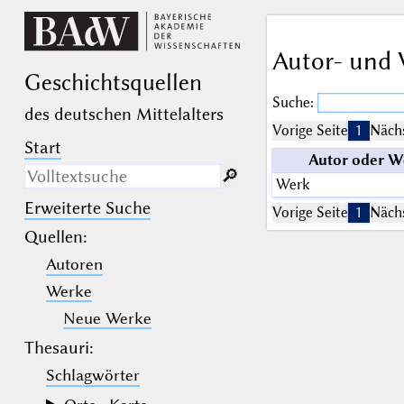
Autor- und 
Geschichts­quellen
Suche:
des deutschen Mittelalters
Vorige Seite
1
Nächs
Start
Autor oder W
🔎︎
Werk
Erweiterte Suche
Nur in Beschreibungs­texten
Vorige Seite
1
Nächs
suchen
Quellen
:
Autoren
_
(der Unterstrich) ist Platzhalter für
genau ein Zeichen.
Werke
%
(das Prozentzeichen) ist Platzhalter
für kein, ein oder mehr als ein
Neue Werke
Zeichen.
Thesauri:
Schlagwörter