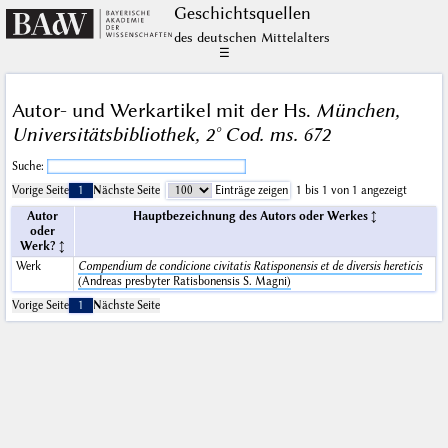
Geschichts­quellen
des deutschen Mittelalters
☰
Autor- und Werkartikel mit der Hs.
München,
Universitätsbibliothek, 2° Cod. ms. 672
Suche:
Vorige Seite
1
Nächste Seite
Einträge zeigen
1 bis 1 von 1 angezeigt
Autor
Hauptbezeichnung des Autors oder Werkes
oder
Werk?
Werk
Compendium de condicione civitatis Ratisponensis et de diversis hereticis
(Andreas presbyter Ratisbonensis S. Magni)
Vorige Seite
1
Nächste Seite